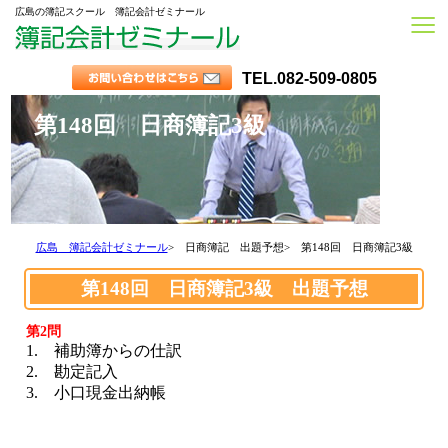
≡
広島の簿記スクール 簿記会計ゼミナール
TEL.082-509-0805
第148回 日商簿記3級
広島 簿記会計ゼミナール
> 日商簿記 出題予想
> 第148回 日商簿記3級
第148回 日商簿記3級 出題予想
第2問
1. 補助簿からの仕訳
2. 勘定記入
3. 小口現金出納帳