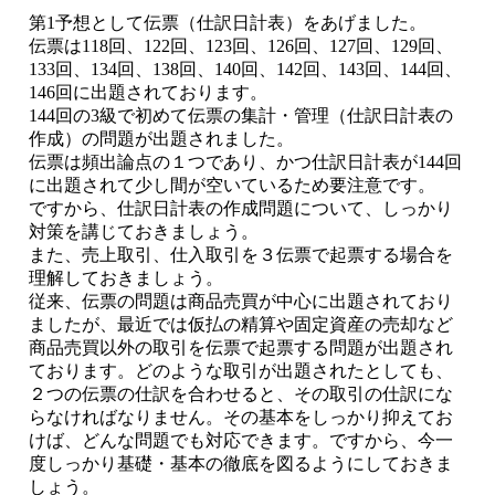
第1予想として伝票（仕訳日計表）をあげました。
伝票は118回、122回、123回、126回、127回、129回、
133回、134回、138回、140回、142回、143回、144回、
146回に出題されております。
144回の3級で初めて伝票の集計・管理（仕訳日計表の
作成）の問題が出題されました。
伝票は頻出論点の１つであり、かつ仕訳日計表が144回
に出題されて少し間が空いているため要注意です。
ですから、仕訳日計表の作成問題について、しっかり
対策を講じておきましょう。
また、売上取引、仕入取引を３伝票で起票する場合を
理解しておきましょう。
従来、伝票の問題は商品売買が中心に出題されており
ましたが、最近では仮払の精算や固定資産の売却など
商品売買以外の取引を伝票で起票する問題が出題され
ております。どのような取引が出題されたとしても、
２つの伝票の仕訳を合わせると、その取引の仕訳にな
らなければなりません。その基本をしっかり抑えてお
けば、どんな問題でも対応できます。ですから、今一
度しっかり基礎・基本の徹底を図るようにしておきま
しょう。