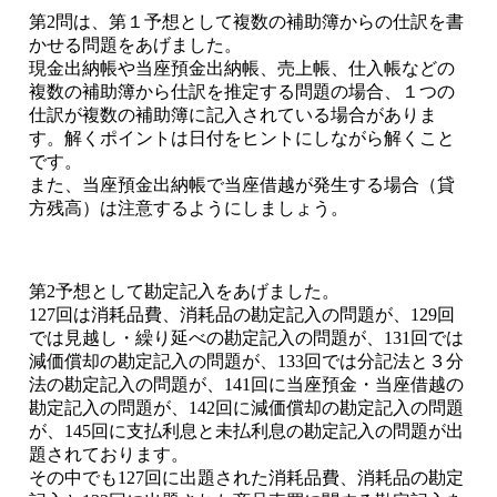
第2問は、第１予想として複数の補助簿からの仕訳を書
かせる問題をあげました。
現金出納帳や当座預金出納帳、売上帳、仕入帳などの
複数の補助簿から仕訳を推定する問題の場合、１つの
仕訳が複数の補助簿に記入されている場合がありま
す。解くポイントは日付をヒントにしながら解くこと
です。
また、当座預金出納帳で当座借越が発生する場合（貸
方残高）は注意するようにしましょう。
第2予想として勘定記入をあげました。
127回は消耗品費、消耗品の勘定記入の問題が、129回
では見越し・繰り延べの勘定記入の問題が、131回では
減価償却の勘定記入の問題が、133回では分記法と３分
法の勘定記入の問題が、141回に当座預金・当座借越の
勘定記入の問題が、142回に減価償却の勘定記入の問題
が、145回に支払利息と未払利息の勘定記入の問題が出
題されております。
その中でも127回に出題された消耗品費、消耗品の勘定